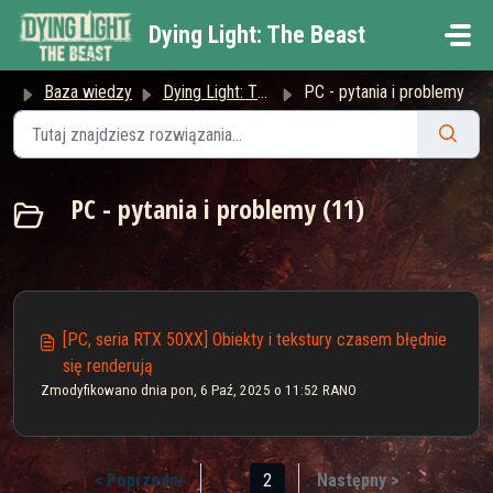
Przejdź do głównej treści
Dying Light: The Beast
Baza wiedzy
Dying Light: The Beast
PC - pytania i problemy
PC - pytania i problemy (11)
[PC, seria RTX 50XX] Obiekty i tekstury czasem błędnie
się renderują
Zmodyfikowano dnia pon, 6 Paź, 2025 o 11:52 RANO
< Poprzedni
1
2
Następny >