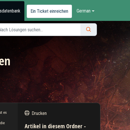
sdatenbank
German
Ein Ticket einreichen
ben
st es
Drucken
(die
Artikel in diesem Ordner -