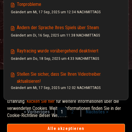
Tonprobleme
Geändert am Mi, 17 Sep, 2025 um 12:34 NACHMITTAGS
Ändern der Sprache Ihres Spiels über Steam
Geändert am Di, 16 Sep, 2025 um 11:38 NACHMITTAGS
Raytracing wurde vorübergehend deaktiviert
Geändert am Do, 18 Sep, 2025 um 4:33 NACHMITTAGS
Stellen Sie sicher, dass Sie Ihren Videotreiber
Diese Wissensdatenbank wird vom Eigentümer der
aktualisieren!
entsprechenden Webdomäne lizenziert und verwendet HTTP-
Geändert am Mi, 17 Sep, 2025 um 12:02 NACHMITTAGS
Cookies für wesentliche Funktionen und zur Verbesserung Ihrer
Erfahrung.
Klicken Sie hier
für weitere Informationen über die
verwendeten Cookies. Weitere Informationen finden Sie in der
< Vorheriges
1
2
Nächstes >
Cookie-Richtlinie dieser Website.
Alle akzeptieren
Helpdesk-Software von
Freshdesk
Cookie-Richtlinie