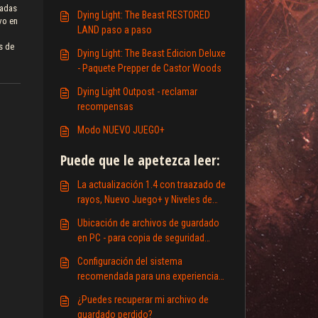
radas
Dying Light: The Beast RESTORED
vo en
LAND paso a paso
s de
Dying Light: The Beast Edicion Deluxe
- Paquete Prepper de Castor Woods
Dying Light Outpost - reclamar
recompensas
Modo NUEVO JUEGO+
Puede que le apetezca leer:
La actualización 1.4 con traazado de
rayos, Nuevo Juego+ y Niveles de
Leyenda está EN VIVO
Ubicación de archivos de guardado
en PC - para copia de seguridad
manual por si acaso!
Configuración del sistema
recomendada para una experiencia
óptima de trazado de rayos y
¿Puedes recuperar mi archivo de
generación de cuadros
guardado perdido?