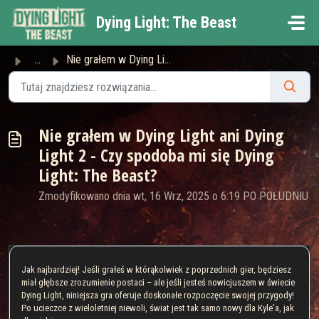
Przejdź do głównej treści
Dying Light: The Beast
...
Nie grałem w Dying Light ani Dying Light 2 - Czy spodoba ...
Nie grałem w Dying Light ani Dying
Light 2 - Czy spodoba mi się Dying
Light: The Beast?
Zmodyfikowano dnia wt, 16 Wrz, 2025 o 6:19 PO POŁUDNIU
Jak najbardziej! Jeśli grałeś w którąkolwiek z poprzednich gier, będziesz
miał głębsze zrozumienie postaci – ale jeśli jesteś nowicjuszem w świecie
Dying Light, niniejsza gra oferuje doskonałe rozpoczęcie swojej przygody!
Po ucieczce z wieloletniej niewoli, świat jest tak samo nowy dla Kyle'a, jak