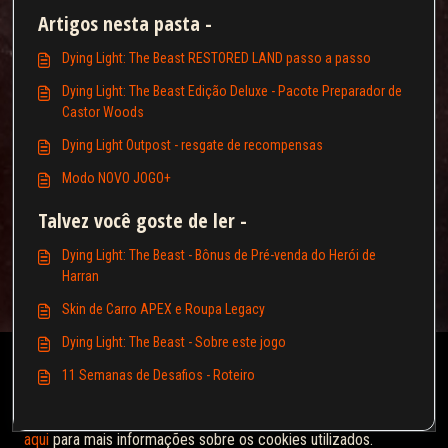
Artigos nesta pasta -
Dying Light: The Beast RESTORED LAND passo a passo
Dying Light: The Beast Edição Deluxe - Pacote Preparador de
Castor Woods
Dying Light Outpost - resgate de recompensas
Modo NOVO JOGO+
Talvez você goste de ler -
Dying Light: The Beast - Bônus de Pré-venda do Herói de
Harran
Skin de Carro APEX e Roupa Legacy
Dying Light: The Beast - Sobre este jogo
Esta base de conhecimento é licenciada pelo proprietário do
11 Semanas de Desafios - Roteiro
domínio da web relevante e usa cookies HTTP para
funcionalidade essencial e para melhorar sua experiência.
Clique
aqui
para mais informações sobre os cookies utilizados.