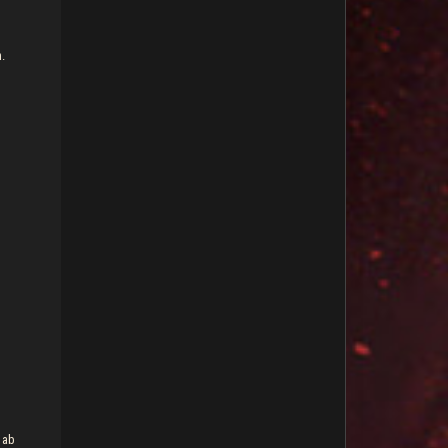
.
 ab