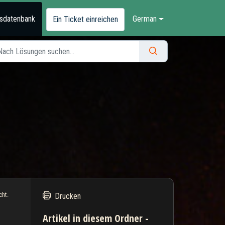
sdatenbank
German
Ein Ticket einreichen
cht.
Drucken
Artikel in diesem Ordner -