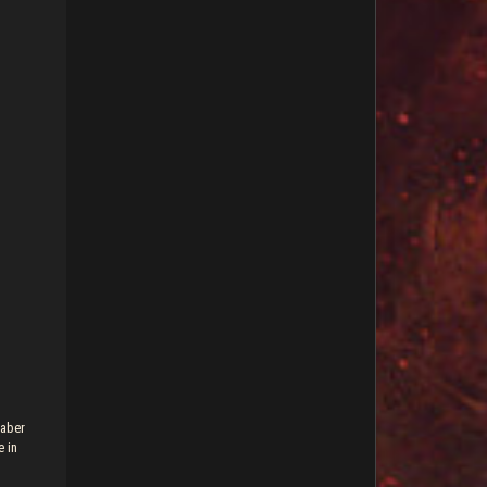
 aber
e in