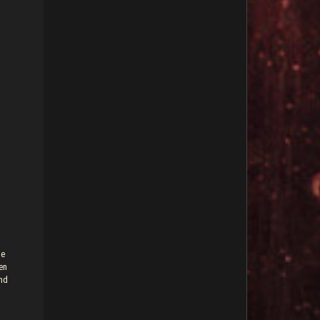
te
en
und