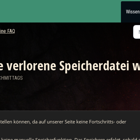
Wissen
ine FAQ
 verlorene Speicherdatei w
ACHMITTAGS
tellen können, da auf unserer Seite keine Fortschritts- oder 
 keine manuelle Speicherfunktion. Das Speichern erfolgt, sobald d