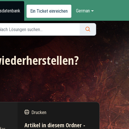
sdatenbank
German
Ein Ticket einreichen
iederherstellen?
Drucken
Artikel in diesem Ordner -
as 