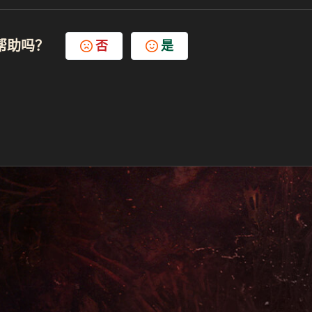
帮助吗？
否
是