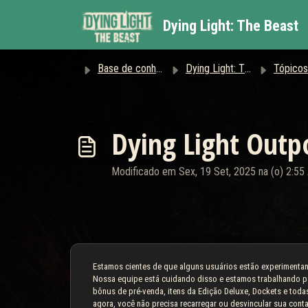
Ir para o conteúdo principal
Dying Light: The Beast
Base de conhecimento
Dying Light: The Beast
Tópicos QUEN
Dying Light Outp
Modificado em Sex, 19 Set, 2025 na (o) 2:5
Estamos cientes de que alguns usuários estão experimentan
Nossa equipe está cuidando disso e estamos trabalhando pa
bônus de pré-venda, itens da Edição Deluxe, Dockets e to
agora, você não precisa recarregar ou desvincular sua conta 