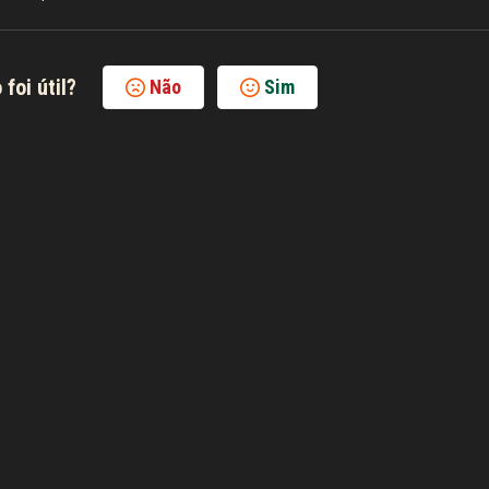
 foi útil?
Não
Sim