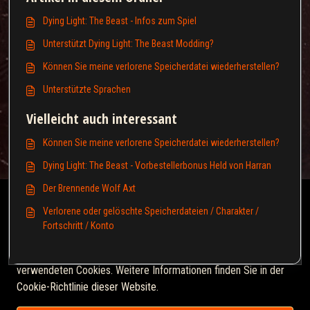
Dying Light: The Beast - Infos zum Spiel
Unterstützt Dying Light: The Beast Modding?
Können Sie meine verlorene Speicherdatei wiederherstellen?
Unterstützte Sprachen
Vielleicht auch interessant
Können Sie meine verlorene Speicherdatei wiederherstellen?
Dying Light: The Beast - Vorbestellerbonus Held von Harran
Der Brennende Wolf Axt
Diese Wissensdatenbank wird vom Eigentümer der
Verlorene oder gelöschte Speicherdateien / Charakter /
entsprechenden Webdomäne lizenziert und verwendet HTTP-
Fortschritt / Konto
Cookies für wesentliche Funktionen und zur Verbesserung Ihrer
Erfahrung.
Klicken Sie hier
für weitere Informationen über die
verwendeten Cookies. Weitere Informationen finden Sie in der
Cookie-Richtlinie dieser Website.